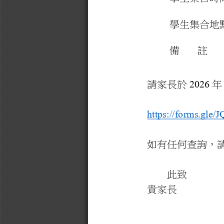
學生集合地
備
2026
請家長於
年
https://forms.gl
如有任何查詢，
此致
貴家長