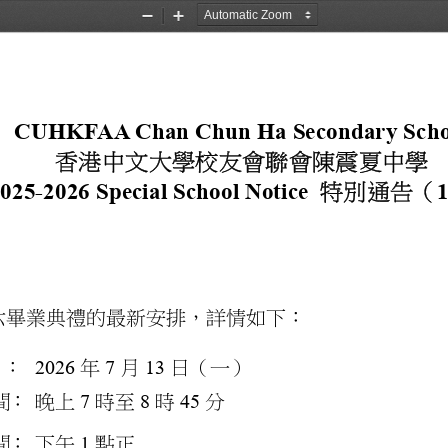
Zoom
Zoom
Out
In
CUHKFAA Chan Chun Ha Secondary Scho
香港中文大學校友會聯會陳震夏中學
025-2026 Special School Notice 
特別通告（
六畢業典禮的最新安排，詳情如下：
2026
7
13
：
年
月
日（一）
7
8
45
間：
晚上
時至
時
分
1
間：
下午
點正