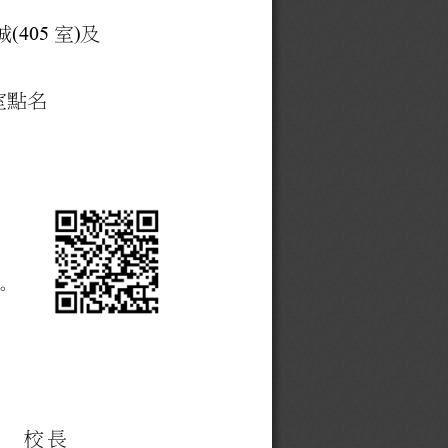
(405
)
誠
室
及
室點名
。
校長