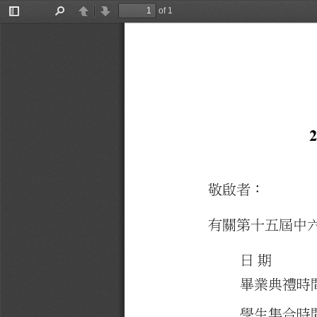
of 1
Toggle
Find
Previous
Next
Sidebar
2
敬啟者：
有關第十五屆中
日期
畢業典禮時
學生集合時