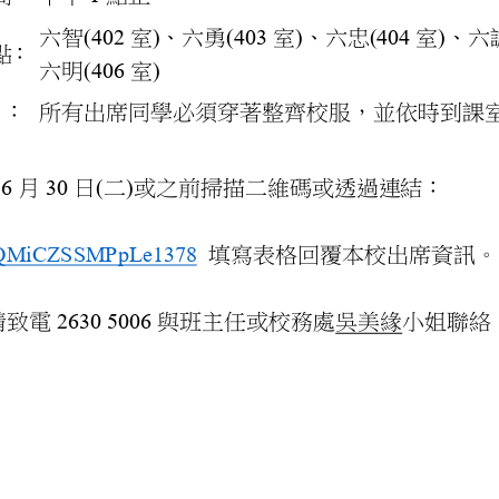
(402
)
(403
)
(404
)
六智
室
、六勇
室
、六忠
室
、六
點：
(406
) 
六明
室
註：
所有出席同學必須穿著整齊校服，並依時到課
6
30
(
)
月
日
二
或之前掃描二維碼或透過連結：
e/JQMiCZSSMPpLe1378
填寫表格回覆本校出席資訊。
2630 5006
請致電
與班主任或校務處吳美緣小姐聯絡