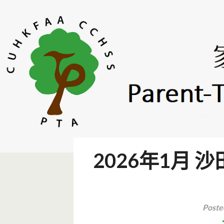
Skip
to
content
CUHKFAA CCHSS PTA | 
2026年1月
Poste