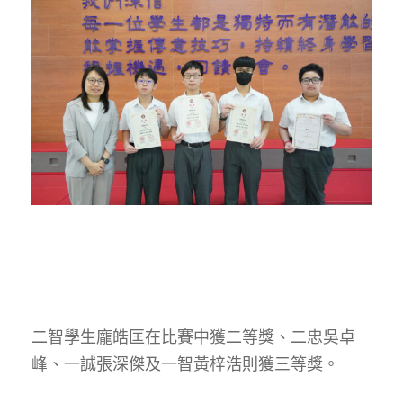
二智學生龐皓匡在比賽中獲二等獎、二忠吳卓
峰、一誠張深傑及一智黃梓浩則獲三等獎。