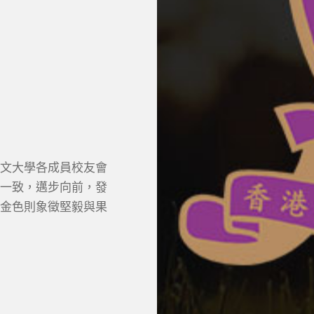
文大學各成員校友會
一致，邁步向前，發
金色則象徵堅毅與果