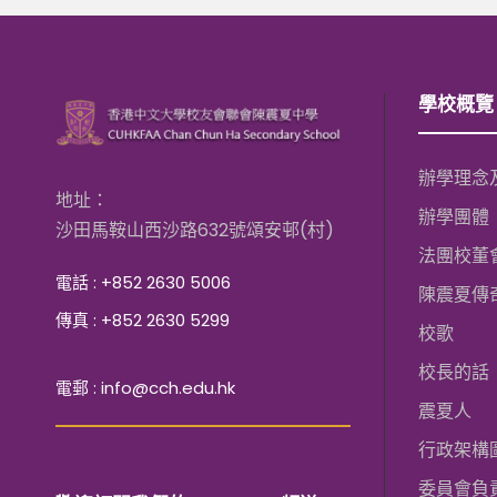
學校概覽
辦學理念
地址：
辦學團體
沙田馬鞍山西沙路632號頌安邨(村)
法團校董
電話 : +852 2630 5006
陳震夏傳
傳真 : +852 2630 5299
校歌
校長的話
電郵 : info@cch.edu.hk
震夏人
行政架構
委員會負