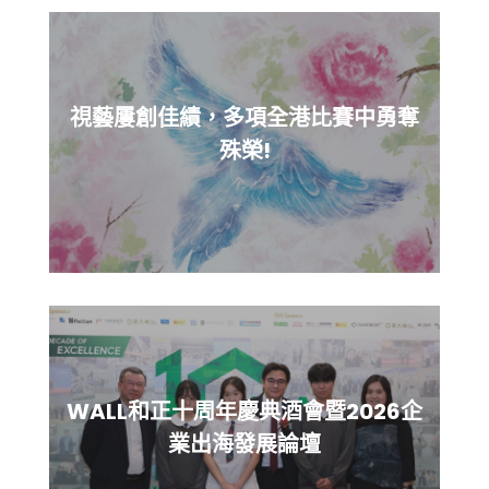
視藝屢創佳績，多項全港比賽中勇奪
殊榮!
WALL和正十周年慶典酒會暨2026企
業出海發展論壇