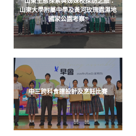
“山東生態探索與姊妹校探訪之旅：
山東大學附屬中學及黃河玫瑰園濕地
國家公園考察”
中三跨科食譜設計及烹飪比賽