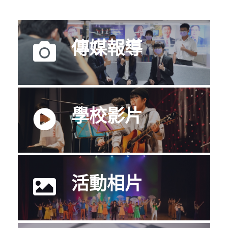
傳媒報導
傳媒報導回顧。
學校影片
精選校園生活影片分享。
活動相片
捕捉每一刻精彩的瞬間！