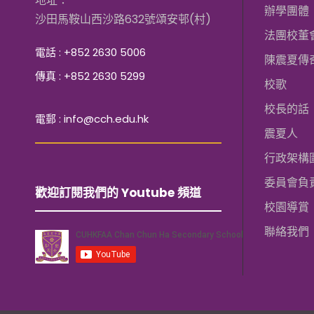
地址：
辦學團體
沙田馬鞍山西沙路632號頌安邨(村)
法團校董
電話 : +852 2630 5006
陳震夏傳
傳真 : +852 2630 5299
校歌
校長的話
電郵 : info@cch.edu.hk
震夏人
行政架構
委員會負
歡迎訂閱我們的 Youtube 頻道
校園導賞
聯絡我們