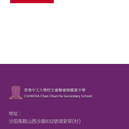
地址：
沙田馬鞍山西沙路632號頌安邨(村)