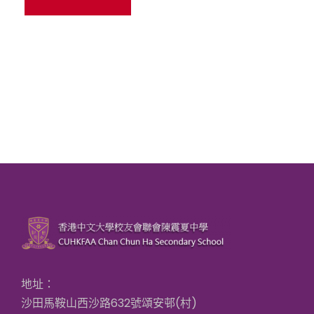
地址：
沙田馬鞍山西沙路632號頌安邨(村)