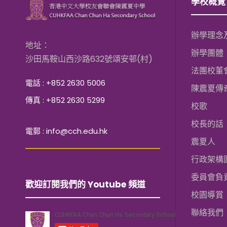
學校概覽
辦學理念
地址：
辦學團體
沙田馬鞍山西沙路632號頌安邨(村)
法團校董
電話 : +852 2630 5006
陳震夏傳
傳真 : +852 2630 5299
校歌
校長的話
電郵 : info@cch.edu.hk
震夏人
行政架構
委員會負
歡迎訂閱我們的 Youtube 頻道
校園導賞
聯絡我們