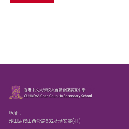
地址：
沙田馬鞍山西沙路632號頌安邨(村)