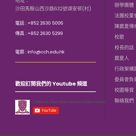
地址：
辦學團體
沙田馬鞍山西沙路632號頌安邨(村)
法團校董
電話 : +852 2630 5006
陳震夏傳
傳真 : +852 2630 5299
校歌
校長的話
電郵 : info@cch.edu.hk
震夏人
行政架構
委員會負
歡迎訂閱我們的 Youtube 頻道
校園導賞
聯絡我們