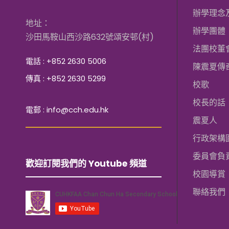
辦學理念
地址：
辦學團體
沙田馬鞍山西沙路632號頌安邨(村)
法團校董
電話 : +852 2630 5006
陳震夏傳
傳真 : +852 2630 5299
校歌
校長的話
電郵 : info@cch.edu.hk
震夏人
行政架構
委員會負
歡迎訂閱我們的 Youtube 頻道
校園導賞
聯絡我們