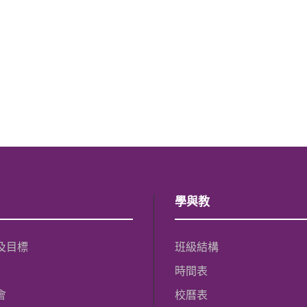
學與教
及目標
班級結構
時間表
會
校曆表