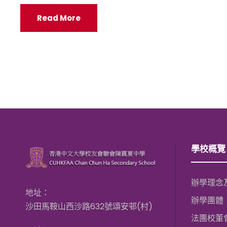
Read More
學校概覽
辦學理念
地址：
辦學團體
沙田馬鞍山西沙路632號頌安邨(村)
法團校董