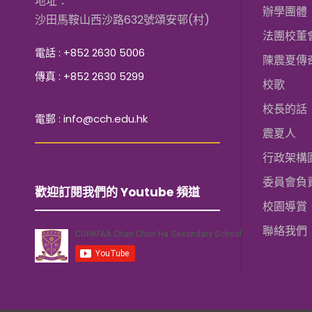
地址：
辦學團體
沙田馬鞍山西沙路632號頌安邨(村)
法團校董
電話 : +852 2630 5006
陳震夏傳
傳真 : +852 2630 5299
校歌
校長的話
電郵 : info@cch.edu.hk
震夏人
行政架構
委員會負
歡迎訂閱我們的 Youtube 頻道
校園導賞
聯絡我們