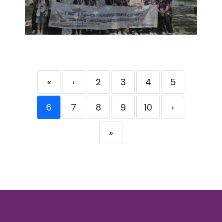
«
‹
2
3
4
5
6
7
8
9
10
›
»