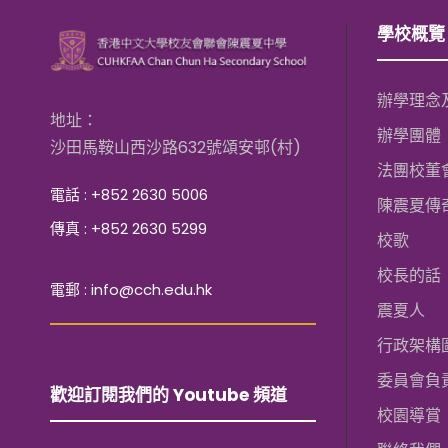
學校概覽
辦學理念
地址：
辦學團體
沙田馬鞍山西沙路632號頌安邨(村)
法團校董
電話 : +852 2630 5006
陳震夏傳
傳真 : +852 2630 5299
校歌
校長的話
電郵 : info@cch.edu.hk
震夏人
行政架構
委員會負
歡迎訂閱我們的 Youtube 頻道
校園導賞