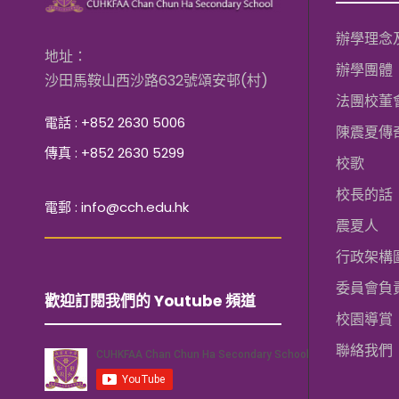
辦學理念
地址：
辦學團體
沙田馬鞍山西沙路632號頌安邨(村)
法團校董
電話 : +852 2630 5006
陳震夏傳
傳真 : +852 2630 5299
校歌
校長的話
電郵 : info@cch.edu.hk
震夏人
行政架構
委員會負
歡迎訂閱我們的 Youtube 頻道
校園導賞
聯絡我們