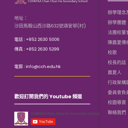
辦學理念
地址：
辦學團體
沙田馬鞍山西沙路632號頌安邨(村)
法團校董
電話 : +852 2630 5006
陳震夏傳
傳真 : +852 2630 5299
校歌
校長的話
電郵 : info@cch.edu.hk
震夏人
行政架構
委員會負
歡迎訂閱我們的 Youtube 頻道
校園導賞
聯絡我們