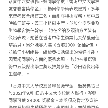
恭喜中六智班楊芷姍同學榮獲「香港中文大學校
友會聯會奬學金」。楊同學學術表現優秀，多年
來皆考獲全級首三名，而她亦積極服務，於中五
時擔任班長、義工小組副主席、並於化學學會及
生物學會擔任幹事。 她在辯論及領袖方面皆有
傑出表現，她曾在香港中學生辯論比賽榮獲最佳
辯論員，另外她亦入選《香港200》領袖計劃，
並擔任小組組長，繼續發揮她傑出的領導才能。
因著楊同學各方面的優秀表現， 故她被推選獲
得中五級傑出學生奬及推薦參選「沙田區傑出學
生選舉」。
「香港中文大學校友會聯會奬學金」頒奬典禮已
於2021年9月11日於中文大學校園內舉行，獲奬
同學可獲 $4000 奬學金。本奬項為肯定及嘉許
聯會屬校學生積極學習，表現傑出，並鼓勵更多