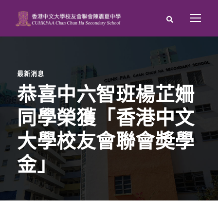
最新消息
恭喜中六智班楊芷姍
同學榮獲「香港中文
大學校友會聯會奬學
金」