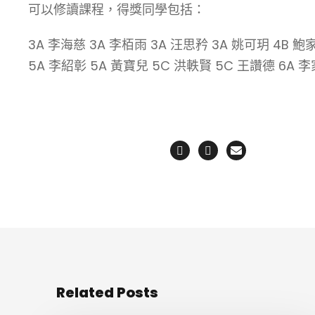
可以修讀課程，得獎同學包括：
3A 李海慈 3A 李栢雨 3A 汪思矜 3A 姚可玥 4B 鮑
5A 李紹彰 5A 黃寶兒 5C 洪軼賢 5C 王讚德 6A 
Related Posts