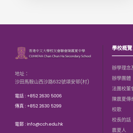
學校概覽
辦學理念
地址：
辦學團體
沙田馬鞍山西沙路632號頌安邨(村)
法團校董
電話 : +852 2630 5006
陳震夏傳
傳真 : +852 2630 5299
校歌
校長的話
電郵 : info@cch.edu.hk
震夏人