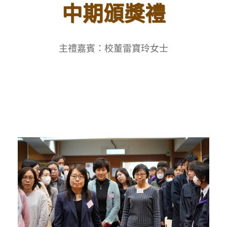
中期頒獎禮
主禮嘉賓：校董雷寶玲女士