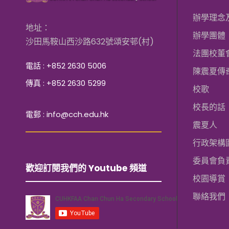
辦學理念
地址：
辦學團體
沙田馬鞍山西沙路632號頌安邨(村)
法團校董
電話 : +852 2630 5006
陳震夏傳
傳真 : +852 2630 5299
校歌
校長的話
電郵 : info@cch.edu.hk
震夏人
行政架構
委員會負
歡迎訂閱我們的 Youtube 頻道
校園導賞
聯絡我們