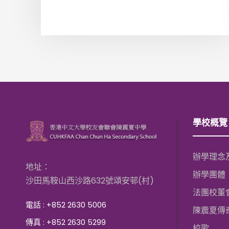
學校概覽
辦學理念
地址：
辦學團體
沙田馬鞍山西沙路632號頌安邨(村)
法團校董
電話 : +852 2630 5006
陳震夏傳
傳真 : +852 2630 5299
校歌