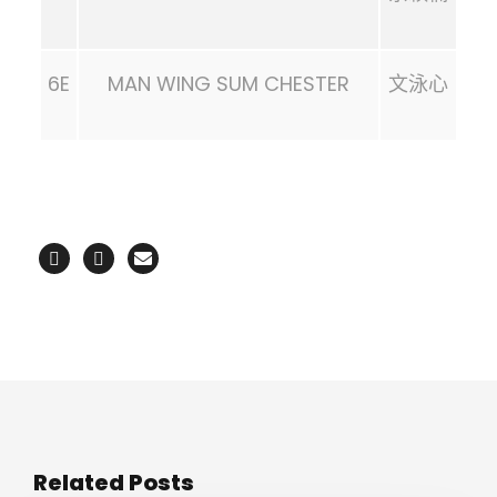
6E
MAN WING SUM CHESTER
文泳心
Related Posts