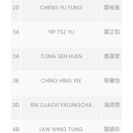
2D
CHENG YU FUNG
鄭裕峯
3A
YIP TSZ YU
葉芷如
3A
TONG SEN HUEN
唐晨萱
3B
CHING HING YEE
程馨怡
3D
RAI OJASVI YALUNGCHA
海詩慧
4B
LAW WING TUNG
羅穎彤