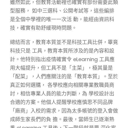
雖然如此，但教育活動裡也確實有部份需要此類
型服務， 如中三選科、公開考試等，這些編排
是全個中學裡的唯一一次活 動，能經由資訊科
技，確實有助舒緩現時問題。
總結而言，教育本質並不是科技工具比併，畢竟
科技只是 工具，教育本質所涉及的是內容和設
計。他特別指出疫情確實令 eLearning 工具應
用大幅提升，但工具不是「主菜」，極其量是
「配菜」，人們應關注的是「教育本質」。至於
真正如何選購， 各學校應向相關專業教職員商
討，相信專業人員的能力判斷，為 學校設計出
合適的方案。他個人提醒學校應慎思不同品牌
「廠商」入校的需求，因為太多帳號的登入會做
成師生家長們的負 擔。最後，當師生已逐漸熟
悉 eLearning 工具後，下一階段就是要 深化家