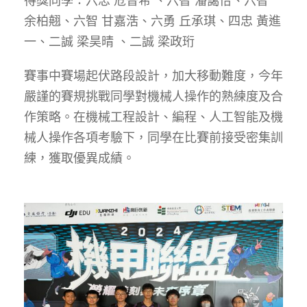
得獎同學：六忠 危晉希 、六智 潘藹怡、六智
余柏翹、六智 甘嘉浩、六勇 丘承琪、四忠 黃進
一、二誠 梁昊晴 、二誠 梁政珩
賽事中賽場起伏路段設計，加大移動難度，今年
嚴謹的賽規挑戰同學對機械人操作的熟練度及合
作策略。在機械工程設計、編程、人工智能及機
械人操作各項考驗下，同學在比賽前接受密集訓
練，獲取優異成績。