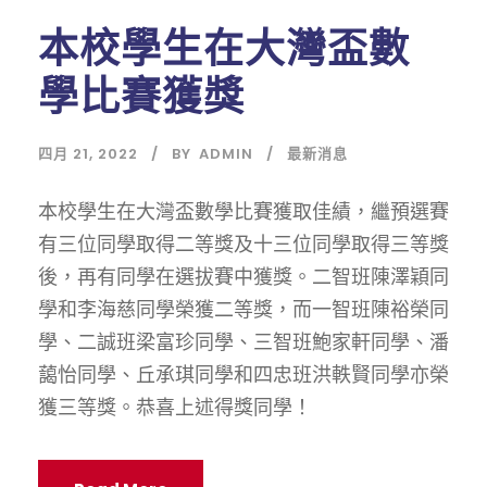
本校學生在大灣盃數
學比賽獲獎
四月 21, 2022
BY
ADMIN
最新消息
本校學生在大灣盃數學比賽獲取佳績，繼預選賽
有三位同學取得二等獎及十三位同學取得三等獎
後，再有同學在選拔賽中獲獎。二智班陳澤穎同
學和李海慈同學榮獲二等獎，而一智班陳裕榮同
學、二誠班梁富珍同學、三智班鮑家軒同學、潘
藹怡同學、丘承琪同學和四忠班洪軼賢同學亦榮
獲三等獎。恭喜上述得獎同學！