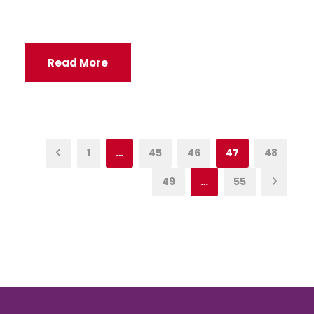
Read More
1
…
45
46
47
48
49
…
55