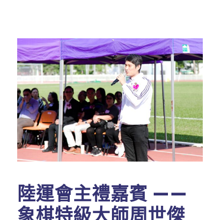
陸運會主禮嘉賓 ——
象棋特級大師周世傑