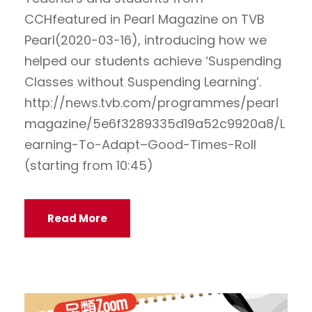
CCHfeatured in Pearl Magazine on TVB
Pearl(2020-03-16), introducing how we
helped our students achieve ‘Suspending
Classes without Suspending Learning’.
http://news.tvb.com/programmes/pearl
magazine/5e6f3289335d19a52c9920a8/L
earning-To-Adapt–Good-Times-Roll
(starting from 10:45)
Read More