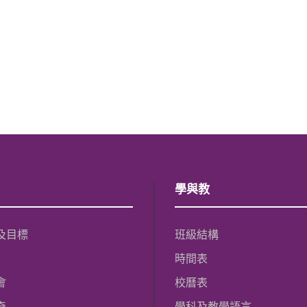
學與教
及目標
班級結構
時間表
會
校曆表
奇
學科及教學語言