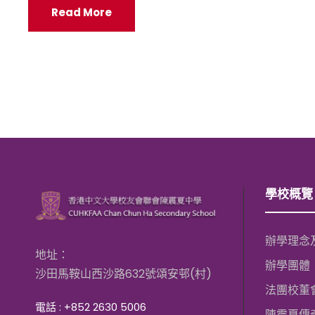
Read More
學校概覽
辦學理念
地址：
辦學團體
沙田馬鞍山西沙路632號頌安邨(村)
法團校董
電話 : +852 2630 5006
陳震夏傳