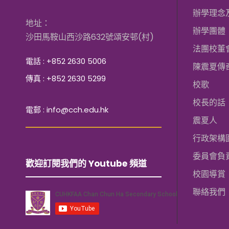
辦學理念
地址：
辦學團體
沙田馬鞍山西沙路632號頌安邨(村)
法團校董
電話 : +852 2630 5006
陳震夏傳
傳真 : +852 2630 5299
校歌
校長的話
電郵 : info@cch.edu.hk
震夏人
行政架構
委員會負
歡迎訂閱我們的 Youtube 頻道
校園導賞
聯絡我們