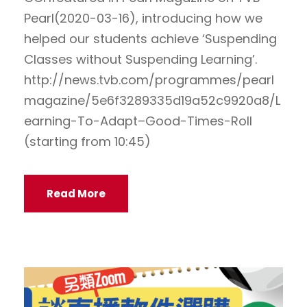
Pearl(2020-03-16), introducing how we
helped our students achieve ‘Suspending
Classes without Suspending Learning’.
http://news.tvb.com/programmes/pearl
magazine/5e6f3289335d19a52c9920a8/L
earning-To-Adapt–Good-Times-Roll
(starting from 10:45)
Read More