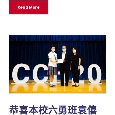
Read More
恭喜本校六勇班袁僖