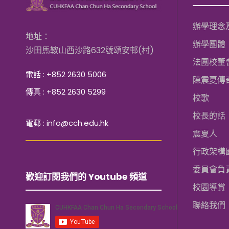
辦學理念
地址：
辦學團體
沙田馬鞍山西沙路632號頌安邨(村)
法團校董
電話 : +852 2630 5006
陳震夏傳
傳真 : +852 2630 5299
校歌
校長的話
電郵 : info@cch.edu.hk
震夏人
行政架構
委員會負
歡迎訂閱我們的 Youtube 頻道
校園導賞
聯絡我們