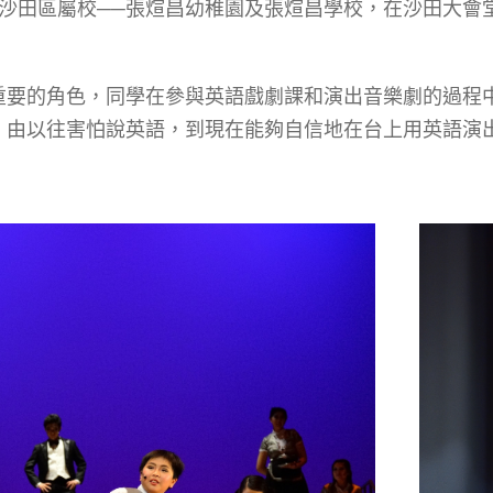
區屬校──張煊昌幼稚園及張煊昌學校，在沙田大會堂演出名為 ‘M
重要的角色，同學在參與英語戲劇課和演出音樂劇的過程
，由以往害怕說英語，到現在能夠自信地在台上用英語演