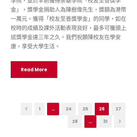
學院，並於早前獲得崇基學院「校友至善獎學
金」，獎學金捐助人為陳樹偉先生，獎額為港幣
一萬元。獲得「校友至善獎學金」的同學，如在
校時的成績及課外活動表現良好，最多可獲頒上
述獎學金達三年之久。我們祝願陳校友在學安
康，享受大學生活。
Read More
1
…
24
25
26
27
28
…
31