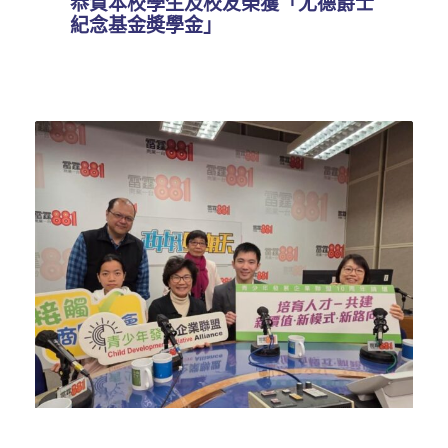
恭賀本校學生及校友榮獲「尤德爵士
紀念基金奬學金」